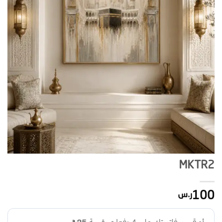
MKTR2
100
ر.س