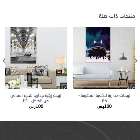
منتجات ذات صلة
لوحات جدارية للكعبة المشرفة –
لوحة زيتية جدارية للحرم المدني
P6
من الداخل – P1
100
ر.س
100
ر.س