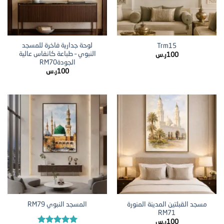
لوحة جدارية فاخرة للمسجد
Trm15
النبوي – طباعة كانفاس عالية
100
ر.س
الجودةRM70
100
ر.س
مسجد القبلتين المدينة المنورة
المسجد النبوي RM79
RM71
100
ر.س