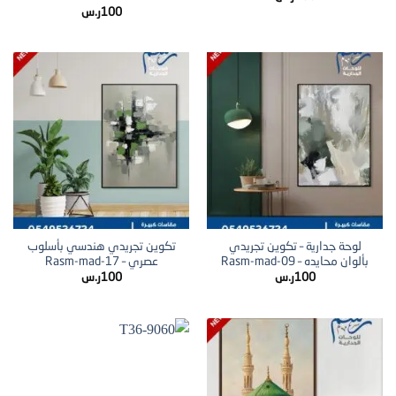
تم التقييم
100
ر.س
5.00
من 5
لوحة جدارية – تكوين تجريدي
تكوين تجريدي هندسي بأسلوب
بألوان محايده – Rasm-mad-09
عصري – Rasm-mad-17
100
ر.س
100
ر.س