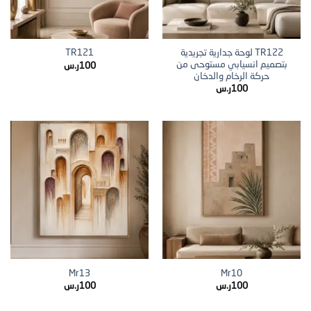
TR122 لوحة جدارية تجريدية
TR121
بتصميم انسيابي مستوحى من
100
ر.س
حركة الرخام والدخان
100
ر.س
Mr13
Mr10
100
ر.س
100
ر.س