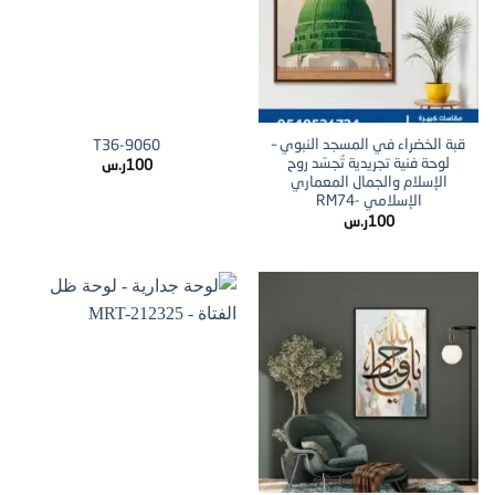
قبة الخضراء في المسجد النبوي –
T36-9060
لوحة فنية تجريدية تُجسّد روح
100
ر.س
الإسلام والجمال المعماري
الإسلامي -RM74
100
ر.س