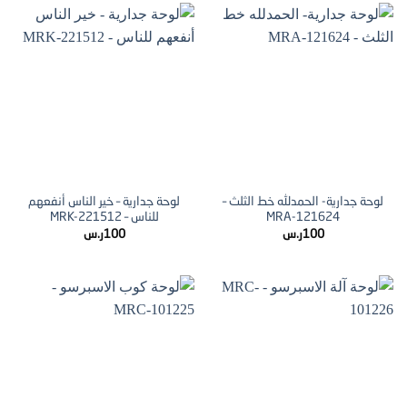
لوحة جدارية- الحمدلله خط الثلث –
لوحة جدارية – خير الناس أنفعهم
MRA-121624
للناس – MRK-221512
100
ر.س
100
ر.س