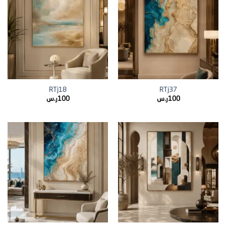
RTj18
RTj37
100
ر.س
100
ر.س