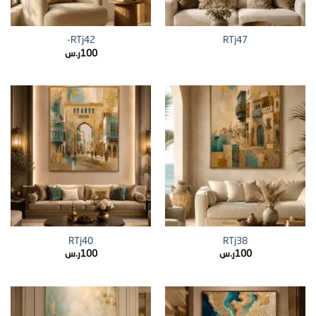
RTj42-
RTj47
100
ر.س
RTj40
RTj38
100
ر.س
100
ر.س