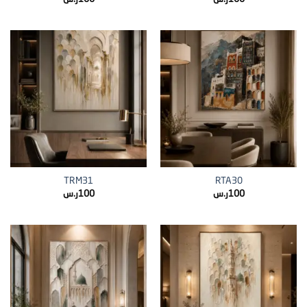
TRM31
RTA30
100
ر.س
100
ر.س