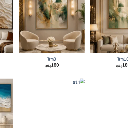
+
+
Trm3
Trm1
18
ر.س
180
ر.س