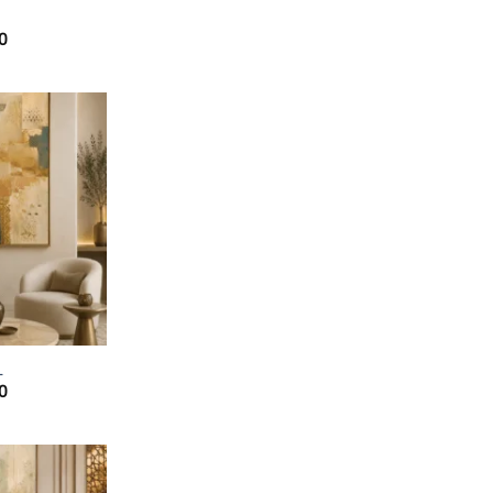
1
0
1
0