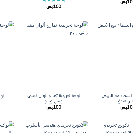
10
ر.س
تم التقييم
100
ر.س
5.00
من 5
+
+
 السماء مع الابيض
لوحة تجريدية تمازج ألوان ذهبي
لوح
دي فندق
وبني وبيج
10
ر.س
180
ر.س