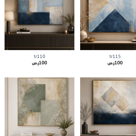
+
+
tr110
tr115
100
ر.س
100
ر.س