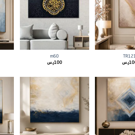
+
+
m60
TR12
10
ر.س
100
ر.س