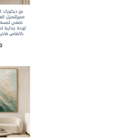
عزز ديكورك: ل
مميزللمنزل ال
تضفي لمسة ف
لوحة جدارية ل
كانفاس فاخرة 
0