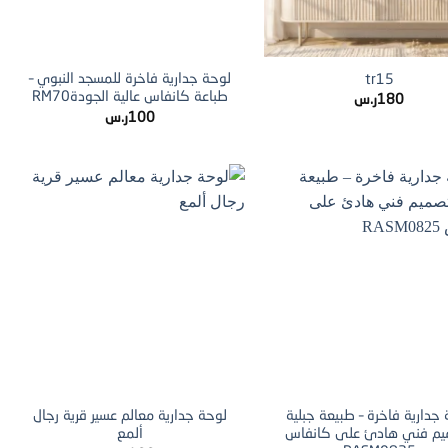
+
+
لوحة جدارية فاخرة للمسجد النبوي –
tr15
طباعة كانفاس عالية الجودةRM70
180
ر.س
100
ر.س
+
+
جدارية فاخرة – طبيعة جبلية
لوحة جدارية معالم عسير قرية رجال
يم فني هادئ على كانفاس
ألمع