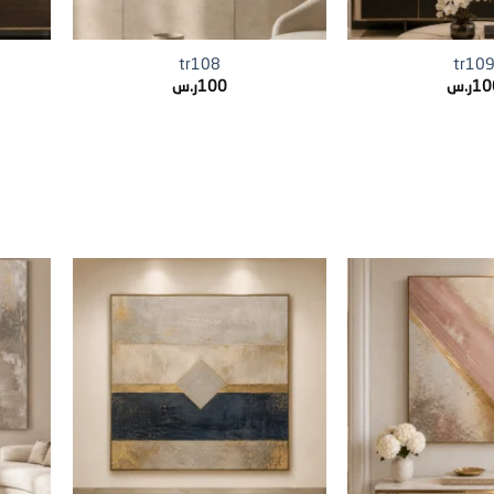
+
+
tr108
tr10
10
ر.س
100
ر.س
+
+