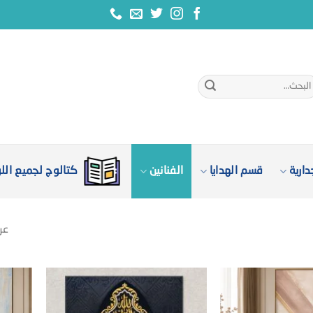
بحث
:
ارية
قسم الهدايا
الفنانين
كتالوج لجميع الل
عرض 1–60 م