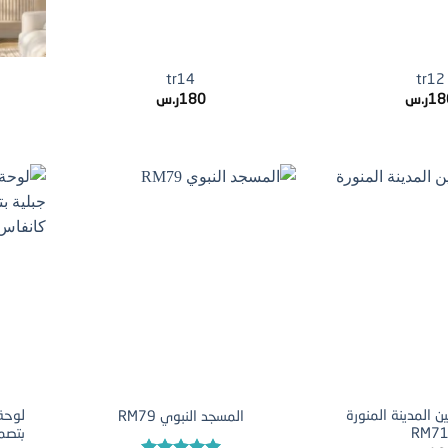
+
+
tr14
tr12
18
ر.س
180
ر.س
+
+
ن المدينة المنورة
لوحة 
المسجد النبوي RM79
RM7
بتصم