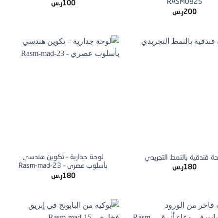
RASM0825
100
ر.س
200
ر.س
+
+
لوحة جدارية – تكوين هندسي
ة فندقية بالنمط التجريدي
بأسلوب عصري – Rasm-mad-23
180
ر.س
180
ر.س