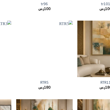
tr96
tr10
10
ر.س
100
ر.س
+
+
RTR5
RTR1
18
ر.س
180
ر.س