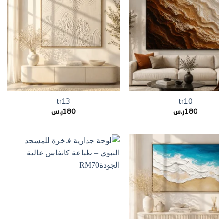
+
+
tr13
tr10
180
ر.س
180
ر.س