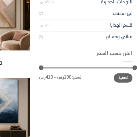
اللوحات الجدارية
(804)
غير مصنف
(7)
قسم الهدايا
(25)
مباني ومعالم
(3)
الفرز حسب السعر
1
0
أدنى
أعلى
السعر:
100ر.س
—
410ر.س
تصفية
سعر
سعر