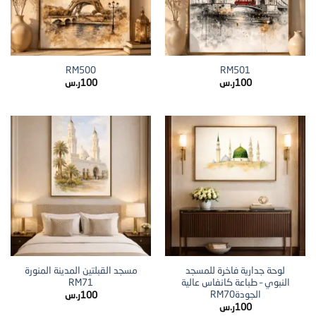
RM500
RM501
100
ر.س
100
ر.س
لوحة جدارية فاخرة للمسجد
مسجد القبلتين المدينة المنورة
النبوي – طباعة كانفاس عالية
RM71
الجودةRM70
100
ر.س
100
ر.س