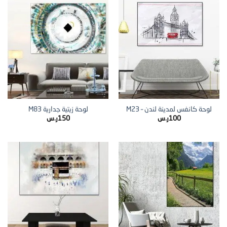
لوحة كانفس لمدينة لندن – M23
لوحة زيتية جدارية M83
100
ر.س
150
ر.س