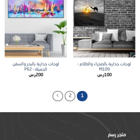
لوحات جدارية بالصحراء والظلام –
لوحات جدارية بالبحر والسفن
M109
الجميلة – P62
100
ر.س
200
ر.س
2
1
متجر رسم