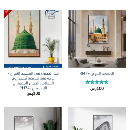
قبة الخضراء في المسجد النبوي –
المسجد النبوي RM79
لوحة فنية تجريدية تُجسّد روح
الإسلام والجمال المعماري
تم التقييم
الإسلامي -RM74
100
ر.س
5.00
من 5
100
ر.س