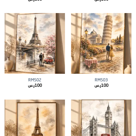
RM502
RM503
100
ر.س
100
ر.س