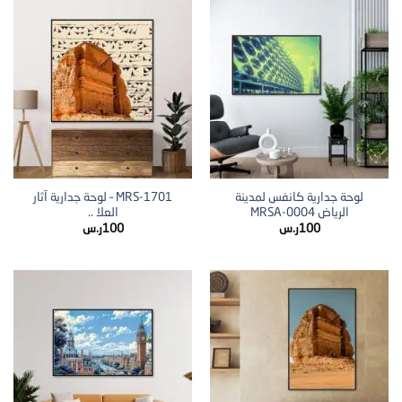
لوحة جدارية كانفس لمدينة
MRS-1701 – لوحة جدارية آثار
الرياض MRSA-0004
العلا ..
100
ر.س
100
ر.س