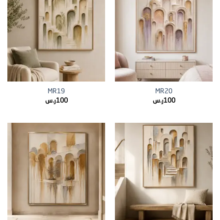
MR19
MR20
100
ر.س
100
ر.س