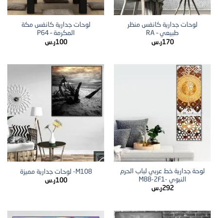
لوحات جدارية كانفس منظر
لوحات جدارية كانفس مكة
طبيعي – RA
المكرمة – P64
170
ر.س
100
ر.س
لوحة جدارية خط عربي لباب الحرم
M108- لوحات جدارية مميزة
النبوي -M88-2F1
100
ر.س
292
ر.س