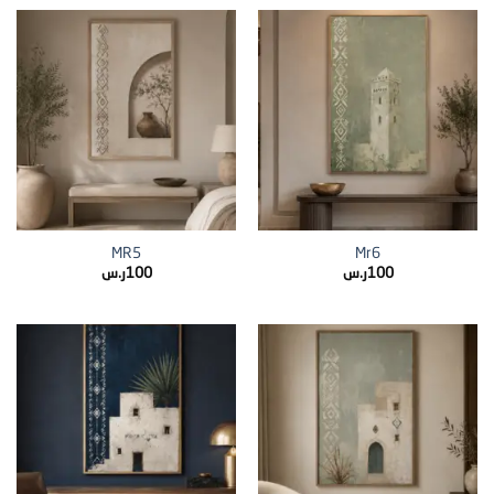
MR5
Mr6
100
ر.س
100
ر.س