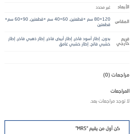
الأبعاد
غير محدد
120×80 سم ×قطعتين
,
60×40 سم ×قطعتين
,
90×60 سم×
المقاس
قطعتين
بدون
,
إطار أسود فاخر
,
إطار أبيض فاخر
,
إطار ذهبي فاخر
,
إطار
فريم
خارجي
خشبي فاتح
,
إطار خشبي غامق
مراجعات (0)
المراجعات
لا توجد مراجعات بعد.
كن أول من يقيم “MR5”