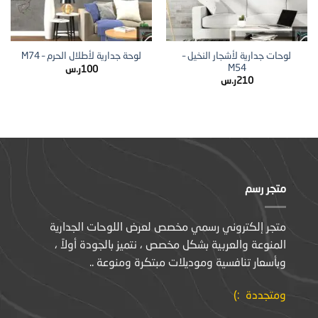
لوحات جدارية لأشجار النخيل –
لوحة جدارية لأطلال الحرم – M74
M54
100
ر.س
210
ر.س
متجر رسم
متجر إلكتروني رسمي مخصص لعرض اللوحات الجدارية
المنوعة والعربية بشكل مخصص ، نتميز بالجودة أولاً ،
وبأسعار تنافسية وموديلات مبتكرة ومنوعة ..
ومتجددة :)