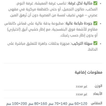
مثالية لكل غرفة
: تناسب غرفة المعيشة، غرفة النوم،
المكتب، صالون التجميل، أو حتى كقطعة مركزية في مقهى
عصري — فهي تضيف لمسة من العصرية دون أن تُرهق العين.
جودة طباعة عالية
: مطبوعة بدقة عالية على قماش كانفاس
مقاوم للأشعة فوق البنفسجية، مع إطار خشبي أنيق (اختياري)
أو بدون إطار حسب رغبتك.
سهلة التركيب
: مجهزة بحلقات جاهزة للتعليق مباشرة على
الحائط.
معلومات إضافية
الوزن
غير محدد
الأبعاد
غير محدد
المقاس
120×60 سم
,
140×70 سم
,
160×80 سم
,
200×100 سم