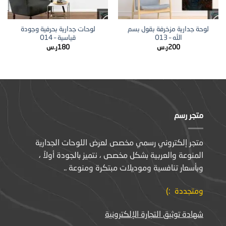
لوحة جدارية مزخرفة بقول بسم
لوحات جدارية بحرفية وجودة
الله – O13
قياسية – O14
200
ر.س
180
ر.س
متجر رسم
متجر إلكتروني رسمي مخصص لعرض اللوحات الجدارية
المنوعة والعربية بشكل مخصص ، نتميز بالجودة أولاً ،
وبأسعار تنافسية وموديلات مبتكرة ومنوعة ..
ومتجددة :)
شهادة توثيق التجارة الإلكترونية