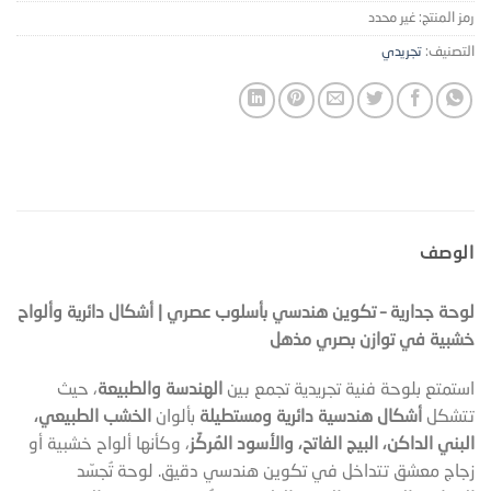
رمز المنتج:
غير محدد
التصنيف:
تجريدي
الوصف
لوحة جدارية – تكوين هندسي بأسلوب عصري | أشكال دائرية وألواح
خشبية في توازن بصري مذهل
استمتع بلوحة فنية تجريدية تجمع بين
الهندسة والطبيعة
، حيث
تتشكل
أشكال هندسية دائرية ومستطيلة
بألوان
الخشب الطبيعي،
البني الداكن، البيج الفاتح، والأسود المُركّز
، وكأنها ألواح خشبية أو
زجاج معشق تتداخل في تكوين هندسي دقيق. لوحة تُجسّد