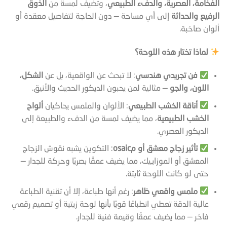
الفخامة، العصرية، والدفء الطبيعي
، وتُضيف لمسة من
الذوق
الرفيع والحداثة
إلى أي مساحة — دون الحاجة لتفاصيل معقدة أو
ألوان صاخبة.
لماذا تختار هذه اللوحة؟
فن تجريدي هندسي
: لا تبحث عن الواقعية، بل عن
الشكل،
اللون، والجو
— مثالية لمن يحبون الديكور الحديث والأنيق.
أناقة الخشب الطبيعي
: الألوان والملمس يحاكيان
ألواح
الخشب الطبيعية
، مما يضيف لمسة من الدفء والطبيعة إلى
الديكور العصري.
تأثير زجاج معشق أو مosaic
: التكوين يشبه نقوش الزجاج
المعشق أو الموزاييك، مما يضيف عمقًا بصريًا وحركة للجدار —
حتى لو كانت اللوحة ثابتة.
ملمس واقعي ظاهر
: رغم أنها طباعة، إلا أن تقنية الطباعة
عالية الدقة تعطي انطباعًا قويًا بأنها لوحة زيتية أو تصميم رقمي
فاخر — مما يضيف عمقًا وقيمة فنية للجدار.