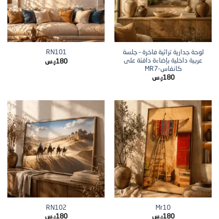
لوحة جدارية تراثية فاخرة – جلسة
RN101
عربية داخلية بإضاءة دافئة على
180
ر.س
كانفاس-MR7
180
ر.س
RN102
Mr10
180
ر.س
180
ر.س