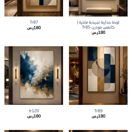
لوحة جدارية تجريدية فاخرة |
Tr87
كانفس مودرن-Tr85
180
ر.س
180
ر.س
tr120
Tr89
180
ر.س
180
ر.س