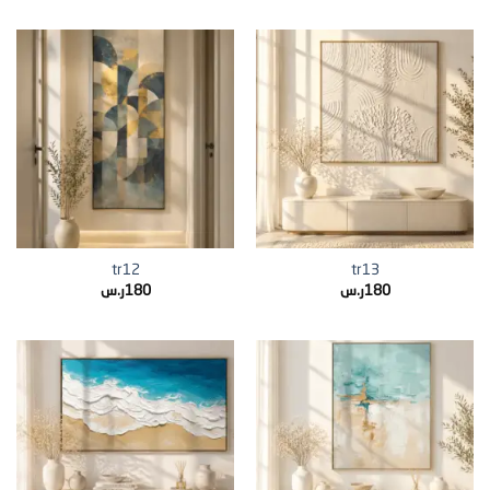
tr12
tr13
180
ر.س
180
ر.س