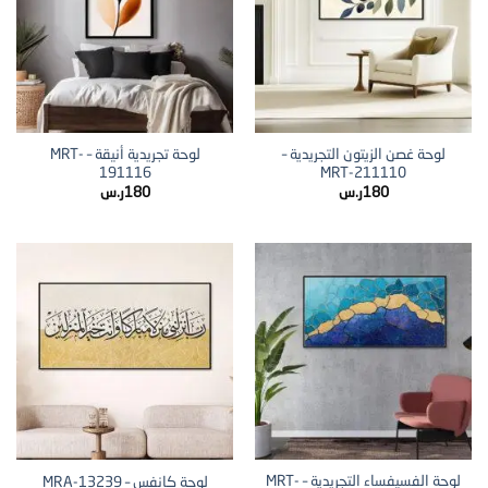
لوحة غصن الزيتون التجريدية –
لوحة تجريدية أنيقة – MRT-
191116
MRT-211110
180
ر.س
180
ر.س
لوحة الفسيفساء التجريدية – MRT-
لوحة كانفس – MRA-13239