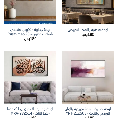
لوحة جدارية – تكوين هندسي
لوحة فندقية بالنمط التجريدي
بأسلوب عصري – Rasm-mad-23
180
ر.س
180
ر.س
لوحة جدارية – لوحة تجريدية بألوان
لوحة جدارية – لا تحزن إن الله معنا
الوردي والتوت – MRT-212505
– خط الثلث – MRA-282514