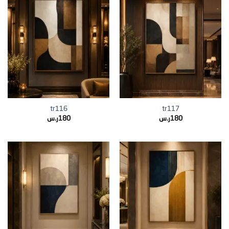
tr116
tr117
180
ر.س
180
ر.س