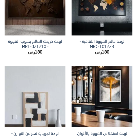
لوحة عالم القهوة الثقافية –
لوحة خريطة العالم بحبوب القهوة
– MRT-021210
MRC-101223
180
ر.س
180
ر.س
لوحة استخلاص القهوة بالألوان
لوحة تجريدية تعبر عن التوازن –