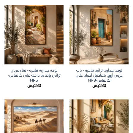
لوحة جدارية تراثية فاخرة – باب
لوحة جدارية فاخرة – فناء عربي
عربي أزرق بتفاصيل أصيلة على
تراثي بإضاءة دافئة على كانفاس-
كانفاس-MR9
MR6
180
ر.س
180
ر.س