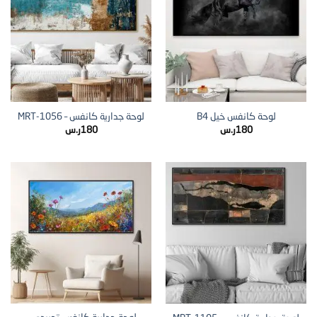
لوحة كانفس خيل B4
لوحة جدارية كانفس – MRT-1056
180
ر.س
180
ر.س