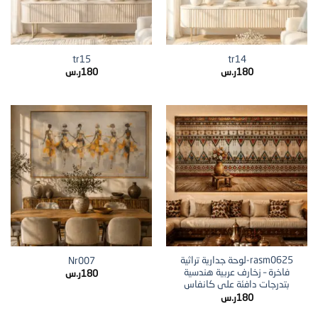
tr15
tr14
180
ر.س
180
ر.س
rasm0625-لوحة جدارية تراثية
Nr007
فاخرة – زخارف عربية هندسية
180
ر.س
بتدرجات دافئة على كانفاس
180
ر.س