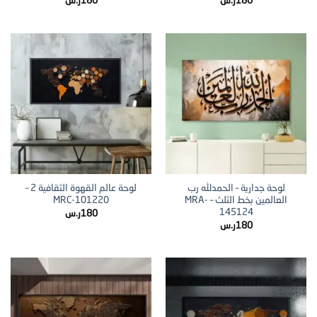
180
ر.س
180
ر.س
لوحة جدارية – الحمدلله رب
لوحة عالم القهوة الثقافية 2 –
العالمين بخط الثلث – MRA-
MRC-101220
145124
180
ر.س
180
ر.س