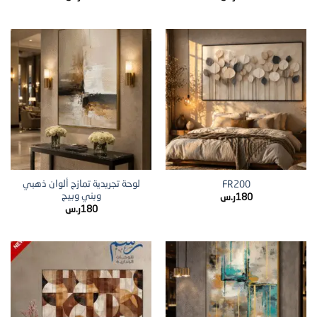
لوحة تجريدية تمازج ألوان ذهبي
FR200
وبني وبيج
180
ر.س
180
ر.س