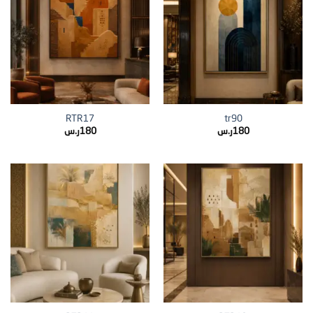
RTR17
tr90
180
ر.س
180
ر.س