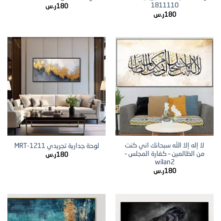
1811110
180
ر.س
180
ر.س
لا إله إلا الله سبحانك اني كنت
لوحة جدارية تجريدي MRT-1211
من الظالمين – كفارة المجلس –
180
ر.س
wilan2
180
ر.س