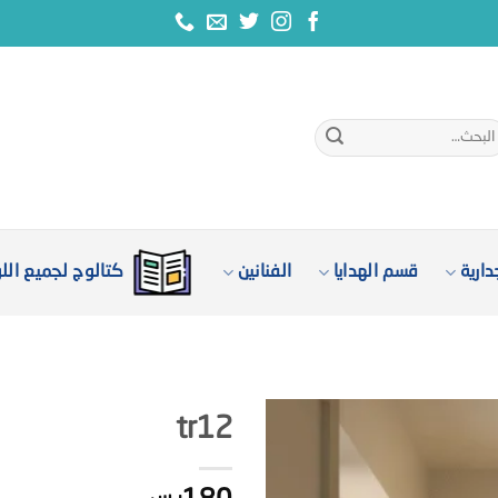
بحث
:
ارية
قسم الهدايا
الفنانين
كتالوج لجميع الل
tr12