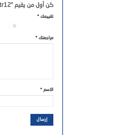
كن أول من يقيم “tr12”
تقييمك
*
1 من أصل 5 نجوم
2 من أصل 5 نجوم
مراجعتك
*
الاسم
*