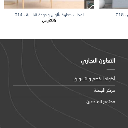
+
+
O1
لوحات جدارية بألوان وجودة قياسية – O14
205
ر.س
التعاون التجاري
أكواد الخصم والتسويق
مركز الجملة
مجتمع المبدعين