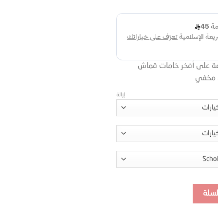
عة على أفخر خامات قماش
ي مخفي
إزالة
لسلة