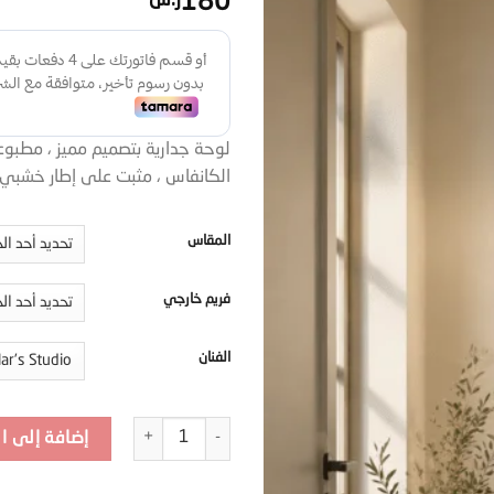
180
ر.س
لوحة جدارية بتصميم مميز ، مطبو
الكانفاس ، مثبت على إطار خشب
المقاس
فريم خارجي
الفنان
كمية tr12
إضافة إلى ا