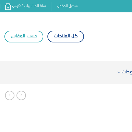
تسجيل الدخول
سلة المشتريات /
0
ر.س
0
كل المنتجات
حسب المقاس
وحات