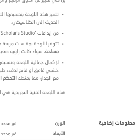
بل هي تعبير عن الذوق الرفيع والرؤ
تتميز هذه اللوحة بتصميمها الت
الحديث إلى الكلاسيكي.
من إبداعات ‘Scholar’s Studio’، تضمن لك هذه اللوحة
تتوفر اللوحة بمقاسات مربعة متعددة: 50×50 سم، 60×60 سم، 80×80 سم، 100×100 سم، و120×120 سم. ه
مساحة
، سواء كانت زاوية صغير
لإكمال جمالية اللوحة وتنسيقها
خشبي غامق أو فاتح لدفء طبيع
مع الجدار، مما يمنحك
التحكم ا
هذه اللوحة الفنية التجريدية هي 
معلومات إضافية
الوزن
غير محدد
الأبعاد
غير محدد