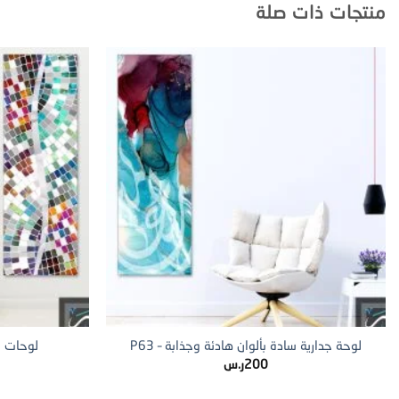
منتجات ذات صلة
+
لوحة جدارية سادة بألوان هادئة وجذابة – P63
لوحات جد
200
ر.س