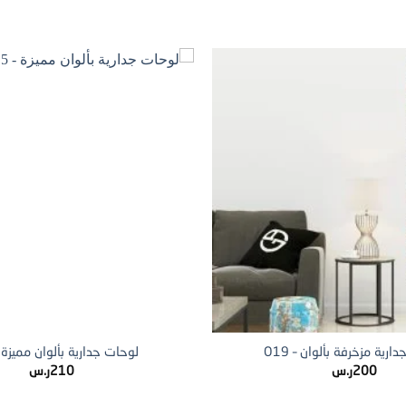
+
ارية مزخرفة بألوان – O19
لوحات جدارية بألوان مميزة – 5
200
ر.س
210
ر.س