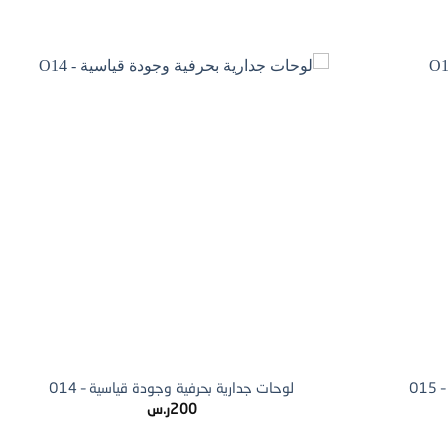
+
+
O1
لوحات جدارية بحرفية وجودة قياسية – O14
200
ر.س