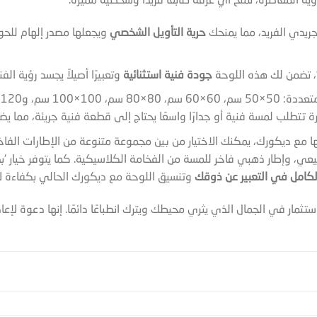
ية المعاصرة، تمنح أي غرفة طابعاً فريداً وشخصية مميزة.
جريدي الفريد، مما يمنحك
حرية التأويل الشخصي
ويجعلها مصدر إلهام للحوا
جودة فنية استثنائية
وتعبيرًا أصيلاً يجسد رؤية ال
ذه الخيارات المتنوعة توفر
ة تتطلب لمسة فنية أو جدارًا واسعًا يحتاج إلى قطعة فنية جريئة، مما 
 مع ديكورك، يمكنك الاختيار من بين مجموعة متنوعة من الإطارات الفاخرة
ي، وإطار ذهبي فاخر للمسة من الفخامة الكلاسيكية. كما يتوفر خيار ‘ب
لكامل في التعبير عن ذوقك
وتنسيق اللوحة مع ديكورك الحالي بكفاءة لا 
استثمار في الجمال الذي يثري محيطك ويترك انطباعًا دائمًا. إنها دعوة