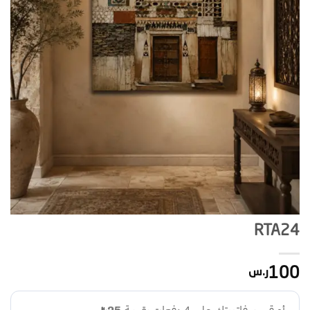
RTA24
100
ر.س