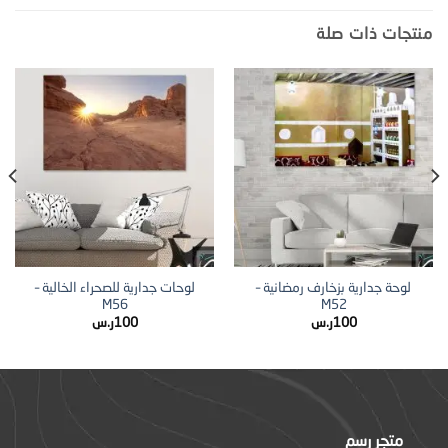
منتجات ذات صلة
لوحة جدارية بزخارف رمضانية –
لوحات جدارية للصحراء الخالية –
M56
M52
100
ر.س
100
ر.س
متجر رسم