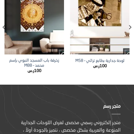
زخرفة باب المسجد النبوي بإسم
لوحة جدارية بطابع تراثي – M58
محمد – M88
100
ر.س
100
ر.س
متجر رسم
متجر إلكتروني رسمي مخصص لعرض اللوحات الجدارية
المنوعة والعربية بشكل مخصص ، نتميز بالجودة أولاً ،