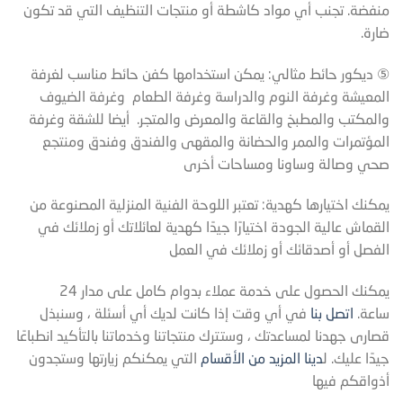
منفضة. تجنب أي مواد كاشطة أو منتجات التنظيف التي قد تكون
ضارة.
⑤ ديكور حائط مثالي: يمكن استخدامها كفن حائط مناسب لغرفة
المعيشة وغرفة النوم والدراسة وغرفة الطعام وغرفة الضيوف
والمكتب والمطبخ والقاعة والمعرض والمتجر. أيضا للشقة وغرفة
المؤتمرات والممر والحضانة والمقهى والفندق وفندق ومنتجع
صحي وصالة وساونا ومساحات أخرى
يمكنك اختيارها كهدية: تعتبر اللوحة الفنية المنزلية المصنوعة من
القماش عالية الجودة اختيارًا جيدًا كهدية لعائلاتك أو زملائك في
الفصل أو أصدقائك أو زملائك في العمل
يمكنك الحصول على خدمة عملاء بدوام كامل على مدار 24
ساعة.
اتصل بنا
في أي وقت إذا كانت لديك أي أسئلة ، وسنبذل
قصارى جهدنا لمساعدتك ، وستترك منتجاتنا وخدماتنا بالتأكيد انطباعًا
جيدًا عليك. ل
دينا المزيد من الأقسام
التي يمكنكم زيارتها وستجدون
أذواقكم فيها