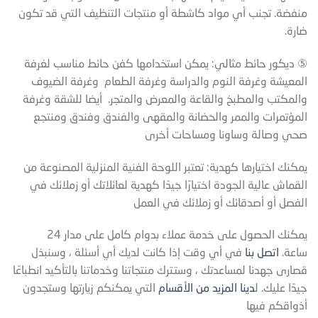
منفضة. تجنب أي مواد كاشطة أو منتجات التنظيف التي قد تكون
ضارة.
⑤ ديكور حائط مثالي: يمكن استخدامها كفن حائط مناسب لغرفة
المعيشة وغرفة النوم والدراسة وغرفة الطعام وغرفة الضيوف
والمكتب والمطبخ والقاعة والمعرض والمتجر. أيضا للشقة وغرفة
المؤتمرات والممر والحضانة والمقهى والفندق وفندق ومنتجع
صحي وصالة وساونا ومساحات أخرى
يمكنك اختيارها كهدية: تعتبر اللوحة الفنية المنزلية المصنوعة من
القماش عالية الجودة اختيارًا جيدًا كهدية لعائلاتك أو زملائك في
الفصل أو أصدقائك أو زملائك في العمل
يمكنك الحصول على خدمة عملاء بدوام كامل على مدار 24
ساعة.
اتصل بنا
في أي وقت إذا كانت لديك أي أسئلة ، وسنبذل
قصارى جهدنا لمساعدتك ، وستترك منتجاتنا وخدماتنا بالتأكيد انطباعًا
جيدًا عليك. ل
دينا المزيد من الأقسام
التي يمكنكم زيارتها وستجدون
أذواقكم فيها