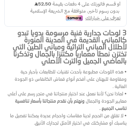
3 لوحات جدارية فنية مرسومة يدويا تبدو
كالمباني القديمة في المدينة المنورة
لأطلال المباني التراثية ومباني الطين التي
تختزن نمطا معماريا مكتنزا بالجمال وتذكرنا
بالماضي الجميل والترث الأصلي
• هذه اللوحات مطبوعة بأحدث تقنيات للطابعات بأحبار حية
ومقاومة للبهتان على أفخم أنواع قماش الكانفاس ذو الجودة
العالية .
• لماذا نحن؟ لأننا نعمل عند اختيار منتجاتنا في متجر رسم على أعلى
معايير الجودة والجمال
ونهتم بأن نقدم منتجاتنا بأسعار تنافسية
تناسب الجميع .
• لا تقلق من الحجم لدينا مقاسات واحجام عديدة يمكننا تفصيل ما
يناسبك أو مشاركتك في اختيار الأمثل لجدارك الأنيق.