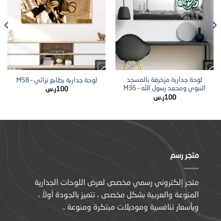
لوحة جدارية مزخرفة بالمسجد
لوحة جدارية بطابع تراثي – M58
النبوي ومحمد رسول الله – M36
100
ر.س
100
ر.س
متجر رسم
متجر إلكتروني رسمي مخصص لعرض اللوحات الجدارية
المنوعة والعربية بشكل مخصص ، نتميز بالجودة أولاً ،
وبأسعار تنافسية وموديلات مبتكرة ومنوعة ..