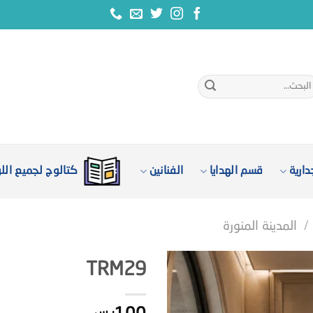
بحث
:
ارية
قسم الهدايا
الفنانين
كتالوج لجميع الل
/
المدينة المنورة
TRM29