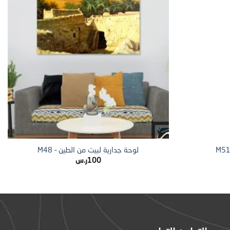
+
+
لوحة جدارية لبيت من الطين – M48
100
ر.س