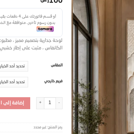
100
ر.س
لوحة جدارية بتصميم مميز ، مطبو
الكانفاس ، مثبت على إطار خشب
المقاس
فريم خارجي
كمية TRM29
إضافة إلى ا
رمز المنتج:
غير محدد