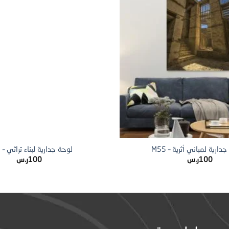
+
ارية لمباني أثرية – M55
لوحة جدارية لبناء تراثي – M51
100
ر.س
100
ر.س