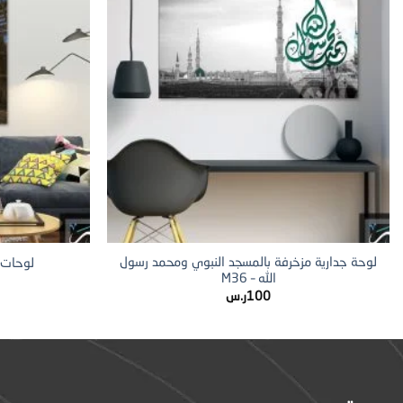
+
لوحة جدارية مزخرفة بالمسجد النبوي ومحمد رسول
لوحات جد
الله – M36
100
ر.س