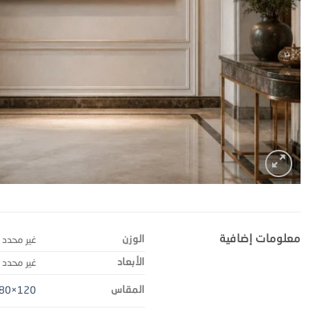
معلومات إضافية
الوزن
غير محدد
الأبعاد
غير محدد
المقاس
120×80 سم ×قطعتين