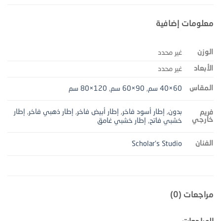
معلومات إضافية
الوزن
غير محدد
الأبعاد
غير محدد
المقاس
60×40 سم
,
90×60 سم
,
120×80 سم
بدون
,
إطار أسود فاخر
,
إطار أبيض فاخر
,
إطار ذهبي فاخر
,
إطار
فريم
خارجي
خشبي فاتح
,
إطار خشبي غامق
الفنان
Scholar's Studio
مراجعات (0)