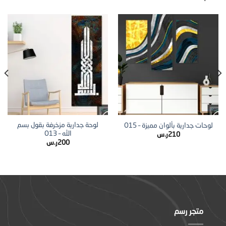
لوحة جدارية مزخرفة بقول بسم
لوحات جدارية بألوان مميزة – O15
الله – O13
210
ر.س
200
ر.س
متجر رسم