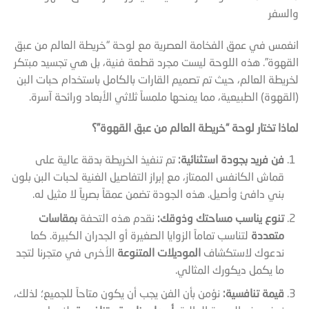
والسفر
انغمس في عمق الفخامة العصرية مع لوحة “خريطة العالم من عبق
القهوة”. هذه اللوحة ليست مجرد قطعة فنية، بل هي تجسيد مبتكر
لخريطة العالم، حيث تم تصميم القارات بالكامل باستخدام حبات البن
(القهوة) الطبيعية، مما يمنحها ملمساً ثلاثي الأبعاد ورائحة آسرة.
لماذا تختار لوحة “خريطة العالم من عبق القهوة”؟
فن فريد بجودة استثنائية:
تم تنفيذ الخريطة بدقة عالية على
قماش الكانفس الممتاز، مع إبراز التفاصيل الغنية لحبات البن بلون
بني دافئ وأصيل. هذه الجودة تضمن عمقاً بصرياً لا مثيل له.
تنوع يناسب مساحتك وذوقك:
نقدم هذه التحفة
بمقاسات
متعددة
لتناسب تماماً الزوايا الصغيرة أو الجدران الكبيرة. كما
ندعوك لاستكشاف
الموديلات المتنوعة
الأخرى في متجرنا لتجد
ما يكمل ديكورك المثالي.
قيمة تنافسية:
نؤمن بأن الفن يجب أن يكون متاحاً للجميع؛ لذلك،