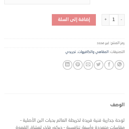
كمية لوحة خريطة العالم بحبوب القهوة - MRT-021210
إضافة إلى السلة
رمز المنتج:
غير محدد
التصنيفات:
المقاهي والكافيهات
,
تجريدي
الوصف
لوحة جدارية فنية فريدة لخريطة العالم بحبات البن الأصلية –
مقاسات متعددة وأسعار تنافسية – ديكور فاخر لعشاق القهوة