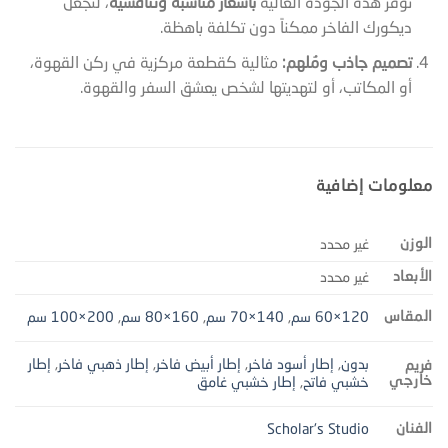
نوفر هذه الجودة العالية
بأسعار مناسبة وتنافسية
، لنجعل
ديكورك الفاخر ممكناً دون تكلفة باهظة.
تصميم جاذب ومُلهم:
مثالية كقطعة مركزية في ركن القهوة،
أو المكاتب، أو لتهديتها لشخص يعشق السفر والقهوة.
معلومات إضافية
الوزن
غير محدد
الأبعاد
غير محدد
المقاس
120×60 سم
,
140×70 سم
,
160×80 سم
,
200×100 سم
بدون
,
إطار أسود فاخر
,
إطار أبيض فاخر
,
إطار ذهبي فاخر
,
إطار
فريم
خارجي
خشبي فاتح
,
إطار خشبي غامق
الفنان
Scholar's Studio