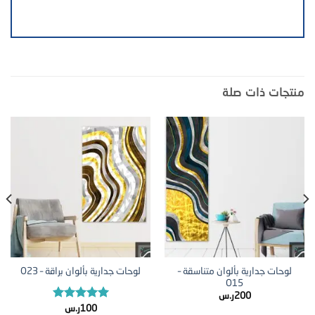
منتجات ذات صلة
لوحات جدارية بألوان متناسقة –
لوحات جدارية بألوان براقة – O23
O15
200
ر.س
تم التقييم
100
ر.س