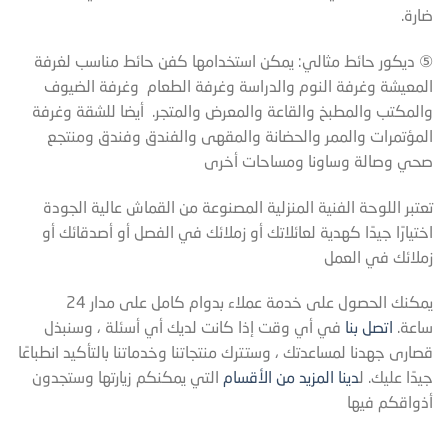
ضارة.
⑤ ديكور حائط مثالي: يمكن استخدامها كفن حائط مناسب لغرفة
المعيشة وغرفة النوم والدراسة وغرفة الطعام وغرفة الضيوف
والمكتب والمطبخ والقاعة والمعرض والمتجر. أيضا للشقة وغرفة
المؤتمرات والممر والحضانة والمقهى والفندق وفندق ومنتجع
صحي وصالة وساونا ومساحات أخرى
تعتبر اللوحة الفنية المنزلية المصنوعة من القماش عالية الجودة
اختيارًا جيدًا كهدية لعائلاتك أو زملائك في الفصل أو أصدقائك أو
زملائك في العمل
يمكنك الحصول على خدمة عملاء بدوام كامل على مدار 24
ساعة.
اتصل بنا
في أي وقت إذا كانت لديك أي أسئلة ، وسنبذل
قصارى جهدنا لمساعدتك ، وستترك منتجاتنا وخدماتنا بالتأكيد انطباعًا
جيدًا عليك. ل
دينا المزيد من الأقسام
التي يمكنكم زيارتها وستجدون
أذواقكم فيها