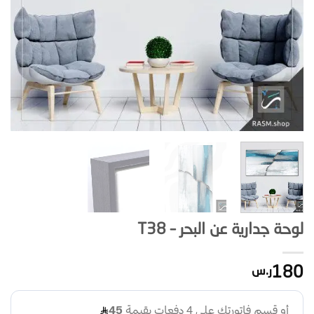
لوحة جدارية عن البحر – T38
180
ر.س