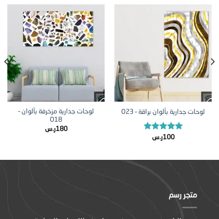
لوحات جدارية مزخرفة بألوان –
لوحات جدارية بألوان براقة – O23
O18
180
ر.س
تم التقييم
100
ر.س
5.00
من 5
متجر رسم