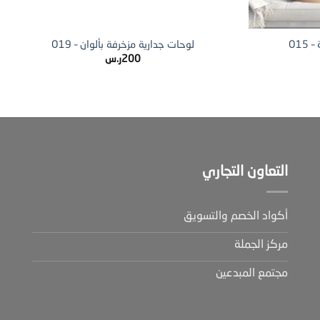
+
+
O15
لوحات جدارية مزخرفة بألوان – O19
200
ر.س
التعاون التجاري
أكواد الخصم والتسويق
مركز الجملة
مجتمع المبدعين