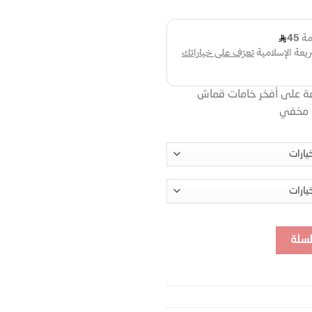
عة على أفخر خامات قماش
ي مخفي
لسلة