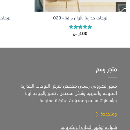
+
لوحات جدارية بألوان براقة – O23
لوحات ج
تم التقييم
100
ر.س
5.00
من 5
متجر رسم
متجر إلكتروني رسمي مخصص لعرض اللوحات الجدارية
المنوعة والعربية بشكل مخصص ، نتميز بالجودة أولاً ،
وبأسعار تنافسية وموديلات مبتكرة ومنوعة ..
ومتجددة :)
شهادة توثيق التجارة الإلكترونية