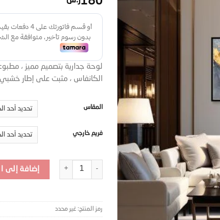
180
ر.س
لوحة جدارية بتصميم مميز ، مطبو
الكانفاس ، مثبت على إطار خشب
المقاس
فريم خارجي
كمية لوحة جدارية تجريدي MRT-1211
إضافة إلى ا
رمز المنتج:
غير محدد