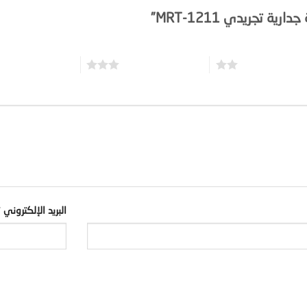
ة تجريدي MRT-1211”
3 من أصل 5 نجوم
4 من أصل 5 نجوم
البريد الإلكتروني
*