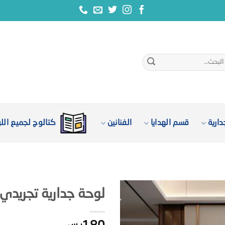
بحث
:
ارية
قسم الهدايا
الفنانين
كتالوج لجميع الل
لوحة جدارية تجريدي MRT-1211