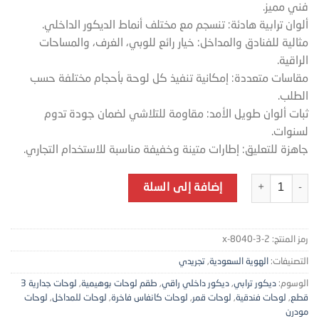
فني مميز.
ألوان ترابية هادئة: تنسجم مع مختلف أنماط الديكور الداخلي.
مثالية للفنادق والمداخل: خيار رائع للوبي، الغرف، والمساحات
الراقية.
مقاسات متعددة: إمكانية تنفيذ كل لوحة بأحجام مختلفة حسب
الطلب.
ثبات ألوان طويل الأمد: مقاومة للتلاشي لضمان جودة تدوم
لسنوات.
جاهزة للتعليق: إطارات متينة وخفيفة مناسبة للاستخدام التجاري.
كمية طقم لوحات جدارية بوهيمي فاخرة (3 قطع) – تصميم قمر وزخارف هندسية على كانفاس RT10-8040-3-1
إضافة إلى السلة
رمز المنتج:
x-8040-3-2
التصنيفات:
الهوية السعودية
,
تجريدي
الوسوم:
ديكور ترابي
,
ديكور داخلي راقي
,
طقم لوحات بوهيمية
,
لوحات جدارية 3
قطع
,
لوحات فندقية
,
لوحات قمر
,
لوحات كانفاس فاخرة
,
لوحات للمداخل
,
لوحات
مودرن