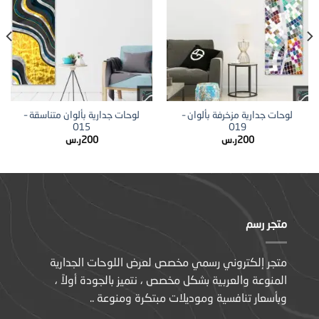
لوحات جدارية مزخرفة بألوان –
لوحات جدارية بألوان متناسقة –
O15
O19
200
ر.س
200
ر.س
متجر رسم
متجر إلكتروني رسمي مخصص لعرض اللوحات الجدارية
المنوعة والعربية بشكل مخصص ، نتميز بالجودة أولاً ،
وبأسعار تنافسية وموديلات مبتكرة ومنوعة ..