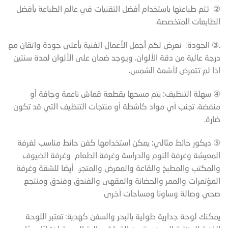
② تتم طباعتها باستخدام أفضل التقنيات في عالم الطباعة بأفضل
الطابعات المتخصصة.
.③ الجودة: نعرض لكم أجمل الأعمال الفنية بأعلى جودة واتقان مع
درجة عالية من دقة الألوان. ويوجد ضمان على الألوان لمدة سنتين
اذا لم تتعرض لأشعة الشمس.
④ سهلة التنظيف: يتم مسحها بقطعة قماش ناعمة وجافة أو
منفضة. تجنب أي مواد كاشطة أو منتجات التنظيف التي قد تكون
ضارة.
⑤ ديكور حائط مثالي: يمكن استخدامها كفن حائط مناسب لغرفة
المعيشة وغرفة النوم والدراسة وغرفة الطعام وغرفة الضيوف
والمكتب والمطبخ والقاعة والمعرض والمتجر. أيضا للشقة وغرفة
المؤتمرات والممر والحضانة والمقهى والفندق وفندق ومنتجع
صحي وصالة وساونا ومساحات أخرى
يمكنك لوحة جدارية طولية بالبحر والسفن كهدية: تعتبر اللوحة