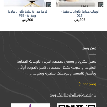
لوحات جدارية بألوان تناسقية –
لوحة جدارية سادة بألوان هادئة
O15
وجذابة – P63
205
ر.س
200
ر.س
متجر رسم
متجر إلكتروني رسمي مخصص لعرض اللوحات الجدارية
المنوعة والعربية بشكل مخصص ، نتميز بالجودة أولاً ،
وبأسعار تنافسية وموديلات مبتكرة ومنوعة ..
ومتجددة :)
شهادة توثيق التجارة الإلكترونية