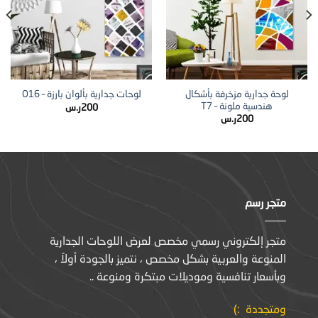
لوحة جدارية مزخرفة بأشكال
لوحات جدارية بألوان بارزة – O16
هندسية ملونة – T7
200
ر.س
200
ر.س
متجر رسم
متجر إلكتروني رسمي مخصص لعرض اللوحات الجدارية
المنوعة والعربية بشكل مخصص ، نتميز بالجودة أولاً ،
وبأسعار تنافسية وموديلات مبتكرة ومنوعة ..
ومتجددة :)