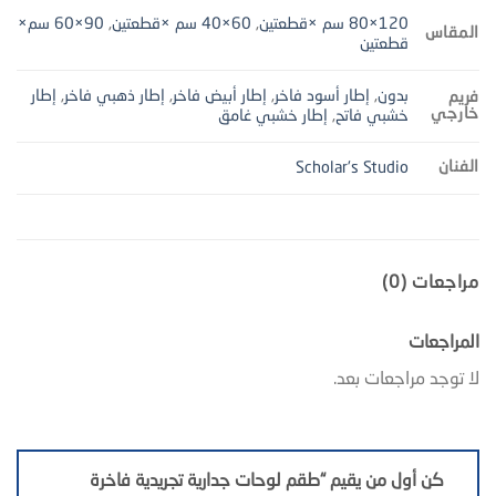
120×80 سم ×قطعتين
,
60×40 سم ×قطعتين
,
90×60 سم×
المقاس
قطعتين
بدون
,
إطار أسود فاخر
,
إطار أبيض فاخر
,
إطار ذهبي فاخر
,
إطار
فريم
خارجي
خشبي فاتح
,
إطار خشبي غامق
الفنان
Scholar's Studio
مراجعات (0)
المراجعات
لا توجد مراجعات بعد.
كن أول من يقيم “طقم لوحات جدارية تجريدية فاخرة