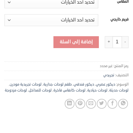
المقاس
فريم خارجي
كمية طقم لوحات جدارية تجريدية فاخرة (قطعتين) – تصميم عصري على كانفاس عالي ا
إضافة إلى السلة
رمز المنتج:
غير محدد
التصنيف:
تجريدي
الوسوم:
ديكور عصري
,
ديكور فندقي
,
طقم لوحات جدارية
,
لوحات تجريدية مودرن
,
لوحات حديثة
,
لوحات حيادية
,
لوحات كانفاس فاخرة
,
لوحات للمداخل
,
لوحات مزدوجة