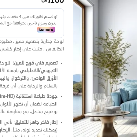
100
ر.س
لوحة جدارية بتصميم مميز ، مطبو
الكانفاس ، مثبت على إطار خشب
تصميم فني مُريح للعين:
اللوحة
التجريدي/الانطباعي
بلمسة الأل
الأزرق الهادئ
، و
التركواز
، و
البي
بالسلام والرحابة على أي غرفة.
جودة طباعة استثنائية (Ultra-HD):
الطباعة لضمان أن تظهر الألوان 
بوضوح مذهل، مع مقاومة عالية 
إطار فاخر جاهز للتعليق:
تأتي ال
(يمكنك تحديد لونه، مثلاً:
الإطار