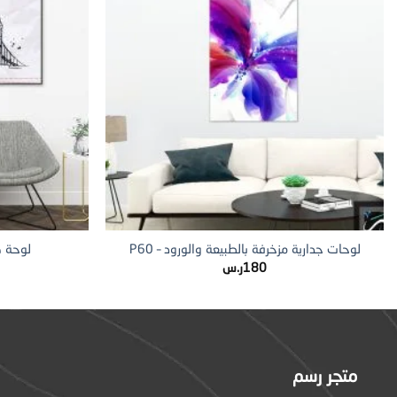
+
لوحات جدارية مزخرفة بالطبيعة والورود – P60
لوحة كا
180
ر.س
متجر رسم