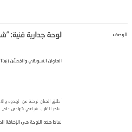
لوحة جدارية فنية: “ش
الوصف
العنوان التسويقي والمُحسَّن (H1 Tag): لوحة كانفس مودرن للقارب الشراعي بألوان مائية هادئة – ديكور ساحر لغرفة المعيشة والمكتب
أطلق العنان لرحلة من الهدوء وا
ساحراً لقارب شراعي يتهادى على م
لماذا هذه اللوحة هي الإضافة الم