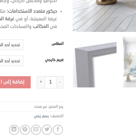
احترافياً ومُكتمل الأركان، وجاهز
ديكور متعدد الاستخدامات:
مثال
غرفة المعيشة، أو في
غرفة ال
في
المكاتب
والمساحات المخص
المقاس
فريم خارجي
كمية لوحة جدارية كانفس - MRP-20
إضافة إلى ا
رمز المنتج:
غير محدد
التصنيف:
رسم زيتي