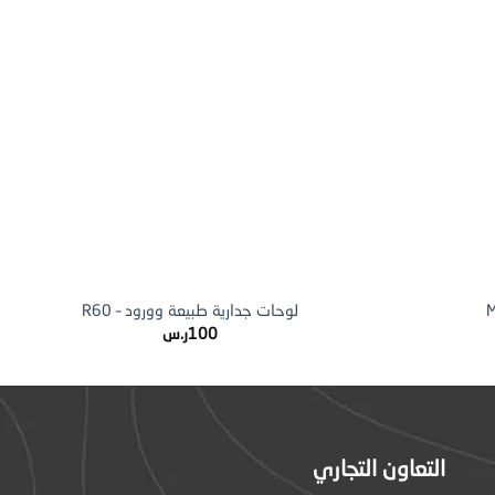
+
+
لوحات جدارية طبيعة وورود – R60
100
ر.س
التعاون التجاري