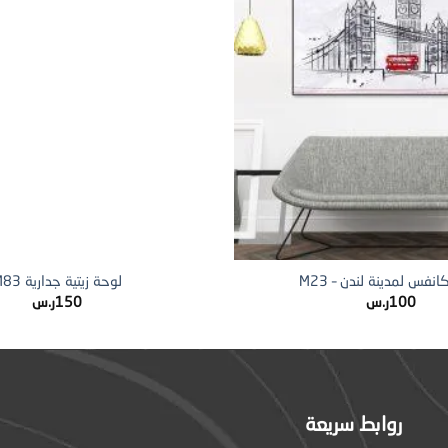
+
نفس لمدينة لندن – M23
لوحة زيتية جدارية M83
100
ر.س
150
ر.س
روابط سريعة