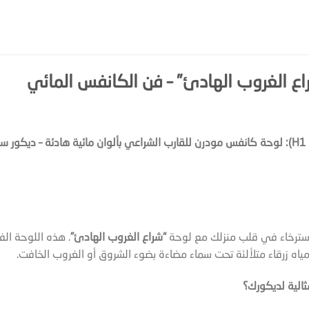
راع الغروب الهادئ” – فن الكانفس المائي
لاسترخاء في قلب منزلك مع لوحة
“شراع الغروب الهادئ”
. هذه اللوحة ال
ياه زرقاء متلألئة تحت سماء مضاءة بضوء الشروق أو الغروب الخافت.
ثالية لديكورك؟