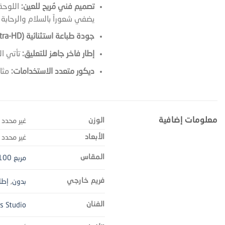
تصميم فني مُريح للعين:
اللوحة
يضفي شعوراً بالسلام والرحابة
جودة طباعة استثنائية (Ultra-HD):
إطار فاخر جاهز للتعليق:
تأتي ال
ديكور متعدد الاستخدامات:
مثال
معلومات إضافية
الوزن
غير محدد
الأبعاد
غير محدد
المقاس
مربع 100
فريم خارجي
بدون
,
إطا
الفنان
's Studio