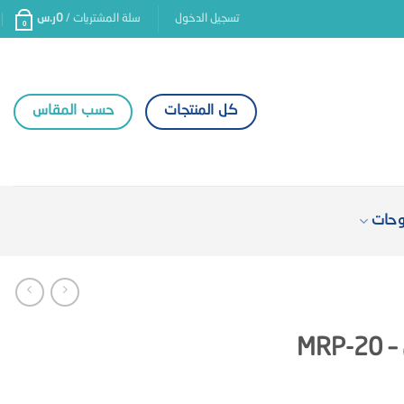
تسجيل الدخول
سلة المشتريات /
0
ر.س
0
كل المنتجات
حسب المقاس
وحات
MR