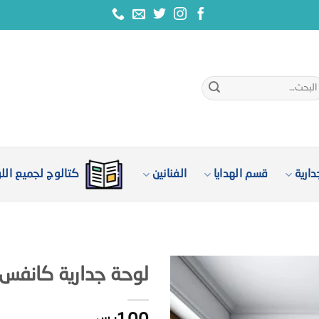
بحث
:
ارية
قسم الهدايا
الفنانين
كتالوج لجميع الل
لوحة جدارية كانفس – P-20