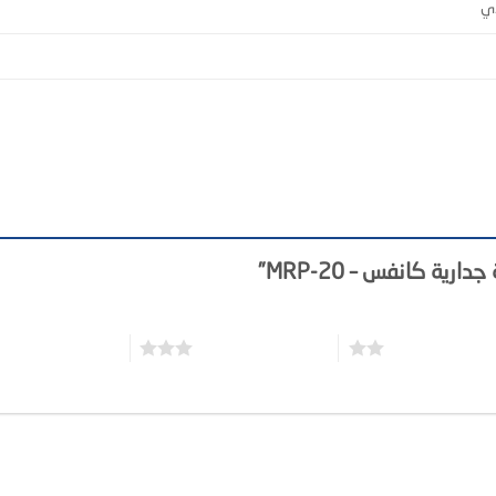
دي
ية كانفس – MRP-20”
3 من أصل 5 نجوم
4 من أصل 5 نجوم