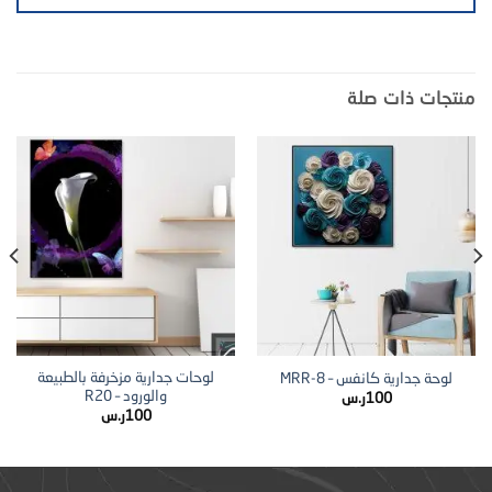
منتجات ذات صلة
لوحات جدارية مزخرفة بالطبيعة
لوحة جدارية كانفس – MRR-8
والورود – R20
100
ر.س
100
ر.س