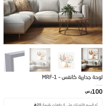
لوحة جدارية كانفس – MRF-1
100
ر.س