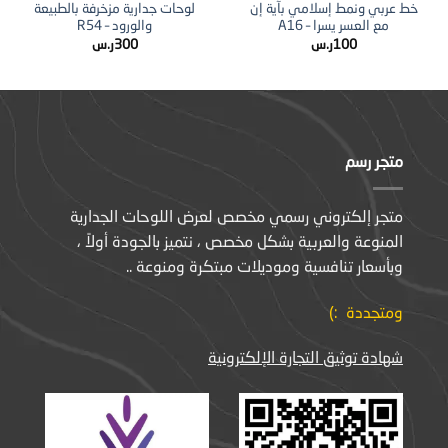
خط عربي ونمط إسلامي بآية إن
لوحات جدارية مزخرفة بالطبيعة
مع العسر يسرا – A16
والورود – R54
100
ر.س
300
ر.س
متجر رسم
متجر إلكتروني رسمي مخصص لعرض اللوحات الجدارية
المنوعة والعربية بشكل مخصص ، نتميز بالجودة أولاً ،
وبأسعار تنافسية وموديلات مبتكرة ومنوعة ..
ومتجددة :)
شهادة توثيق التجارة الإلكترونية