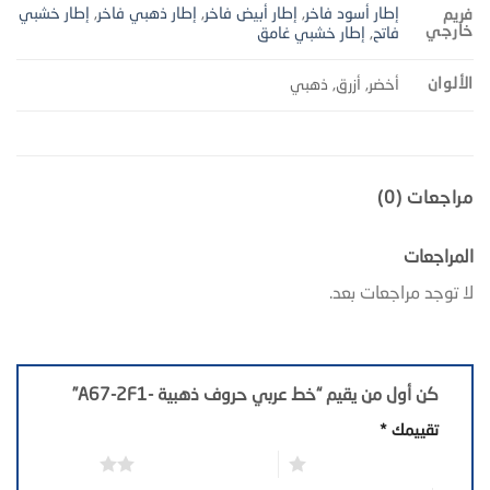
إطار أسود فاخر
,
إطار أبيض فاخر
,
إطار ذهبي فاخر
,
إطار خشبي
فريم
خارجي
فاتح
,
إطار خشبي غامق
الألوان
أخضر, أزرق, ذهبي
مراجعات (0)
المراجعات
لا توجد مراجعات بعد.
كن أول من يقيم “خط عربي حروف ذهبية -A67-2F1”
تقييمك
*
1 من أصل 5 نجوم
2 من أصل 5 نجوم