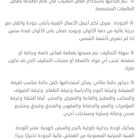
② تتم طباعتها باستخدام أفضل التقنيات في عالم الطباعة بأفضل
الطابعات المتخصصة.
.③ الجودة: نعرض لكم أجمل الأعمال الفنية بأعلى جودة واتقان مع
درجة عالية من دقة الألوان. ويوجد ضمان على الألوان لمدة سنتين
اذا لم تتعرض لأشعة الشمس.
④ سهلة التنظيف: يتم مسحها بقطعة قماش ناعمة وجافة أو
منفضة. تجنب أي مواد كاشطة أو منتجات التنظيف التي قد تكون
ضارة.
⑤ ديكور حائط مثالي: يمكن استخدامها كفن حائط مناسب لغرفة
المعيشة وغرفة النوم والدراسة وغرفة الطعام وغرفة الضيوف
والمكتب والمطبخ والقاعة والمعرض والمتجر. أيضا للشقة وغرفة
المؤتمرات والممر والحضانة والمقهى والفندق وفندق ومنتجع
صحي وصالة وساونا ومساحات أخرى
يمكنك لوحة جدارية طولية بالبحر والسفن كهدية: تعتبر اللوحة
الفنية المنزلية المصنوعة من القماش عالية الجودة اختيارًا جيدًا