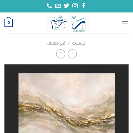
خطي
لمحتوى
0
الرئيسية
/
غير مصنف