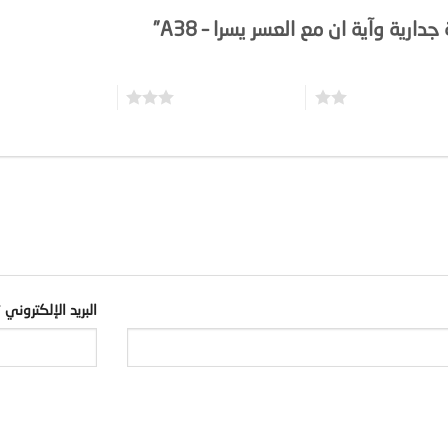
رية وآية ان مع العسر يسرا – A38”
3 من أصل 5 نجوم
4 من أصل 5 نجوم
البريد الإلكتروني
*