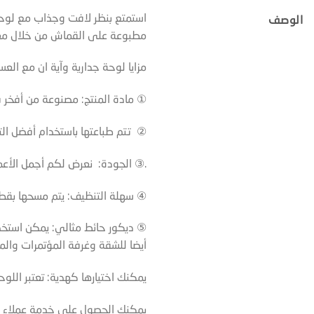
استمتع بنظر لافت وجذاب مع لوحة 
الوصف
مطبوعة على القماش من خلال معد
مزايا لوحة جدارية وآية ان مع العسر
① مادة المنتج: مصنوعة من أفخر ق
② تتم طباعتها باستخدام أفضل الت
.③ الجودة: نعرض لكم أجمل الأعما
④ سهلة التنظيف: يتم مسحها بقطع
⑤ ديكور حائط مثالي: يمكن استخد
أيضا للشقة وغرفة المؤتمرات وا
يمكنك اختيارها كهدية: تعتبر اللوح
يمكنك الحصول على خدمة عملاء بدوام 