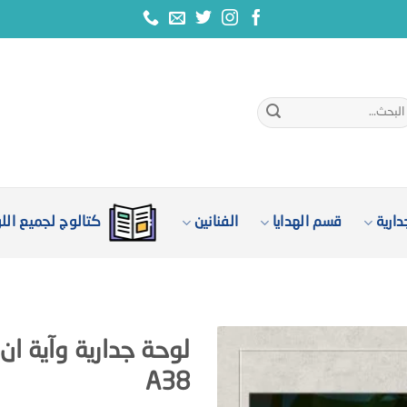
بحث
:
ارية
قسم الهدايا
الفنانين
كتالوج لجميع الل
لوحة جدارية وآية ان 
A38