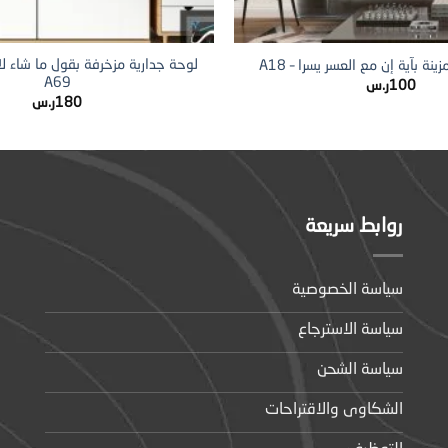
+
لوحة جدارية مزخرفة بقول ما شاء لا ق
نة بآية إن مع العسر يسرا – A18
A69
100
ر.س
180
ر.س
روابط سريعة
سياسة الخصوصية
سياسة الاسترجاع
سياسة الشحن
الشكاوى والاقتراحات