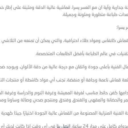
جدارية وآية ان مع العسر يسرا. قماشية عالية الدقة ومثبتة على إطار خ
ات طباعة متطورة وملونة وجميلة.
 يسرا:
ماش كانفاس ومواد طلاء احترافية، والتي يمكن أن تمنعه من التلاشي وا
قنيات في عالم الطباعة بأفضل الطابعات المتخصصة.
ل الفنية بأعلى جودة واتقان مع درجة عالية من دقة الألوان. ويوجد ضم
ة قماش ناعمة وجافة أو منفضة. تجنب أي مواد كاشطة أو منتجات التن
امها كفن حائط مناسب لغرفة المعيشة وغرفة النوم والدراسة وغرفة ا
لممر والحضانة والمقهى والفندق وفندق ومنتجع صحي وصالة وساونا وم
ة الفنية المنزلية المصنوعة من القماش عالية الجودة اختيارًا جيدًا كهدي
كامل على مدار 24 ساعة.
اتصل بنا
في أي وقت إذا كانت لديك أي أس