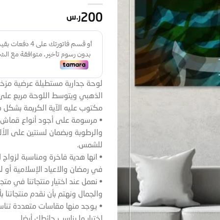
200
ر.س
لوحة جدارية مستطيلة عرضية مزخرف
الذهبي ويتوسط اللوحة مربع على
مكتوب عليه الآية الكريمة بشكل م
• مرسومة على أجود أنواع قماش 
والرطوبة وبضمان لسنتين على الأل
للشمس.
• انها هدية فاخرة ومناسبة لزواج 
في رمضان والاعياد الإسلامية أو ل
• نعمل عند اختيار منتجاتنا في مت
والجمال ونهتم بأن نقدم منتجاتنا ب
• يوجد منها مقاسات متعددة تنا
اختيار ما يناسب حائطك أيضا.