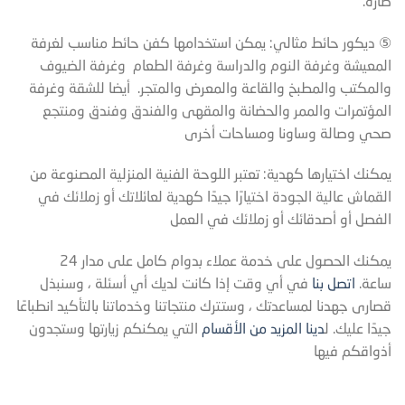
ضارة.
⑤ ديكور حائط مثالي: يمكن استخدامها كفن حائط مناسب لغرفة
المعيشة وغرفة النوم والدراسة وغرفة الطعام وغرفة الضيوف
والمكتب والمطبخ والقاعة والمعرض والمتجر. أيضا للشقة وغرفة
المؤتمرات والممر والحضانة والمقهى والفندق وفندق ومنتجع
صحي وصالة وساونا ومساحات أخرى
يمكنك اختيارها كهدية: تعتبر اللوحة الفنية المنزلية المصنوعة من
القماش عالية الجودة اختيارًا جيدًا كهدية لعائلاتك أو زملائك في
الفصل أو أصدقائك أو زملائك في العمل
يمكنك الحصول على خدمة عملاء بدوام كامل على مدار 24
ساعة.
اتصل بنا
في أي وقت إذا كانت لديك أي أسئلة ، وسنبذل
قصارى جهدنا لمساعدتك ، وستترك منتجاتنا وخدماتنا بالتأكيد انطباعًا
جيدًا عليك. ل
دينا المزيد من الأقسام
التي يمكنكم زيارتها وستجدون
أذواقكم فيها